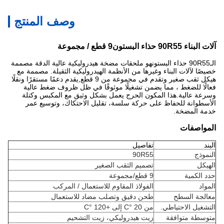
وصف المنتج
آلات البناء 90R55 حذاء البستون
9 قطع / مجموعة
الـ
90R55 حذاء البستون
هو ملحقات مضخة هيدروليكية عالية الدقة مصممة
خصيصًا لآلات البناء وغيرها من الأنظمة الهيدروليكية الثقيلة. مصممة مع
هيكل ثقب صغير وتقدم في مجموعة من 9 قطع,يقدم دعمًا مستقرًا ونقلًا
فعالًا للضغط ، مما يضمن تشغيلًا موثوقًا في ظل ظروف ضغط عالية
وسرعة عالية.هذا المكون الحرج يعمل بشكل وثيق مع المكبس وكتلة
الأسطوانة للحفاظ على حركة سلسة، تقليل الاحتكاك، وتوسيع عمر
خدمة المضخة.
المواصفات
البند
تفاصيل
النموذج
90R55
الهيكل
تصميم الثقب الصغير
حدد الكمية
9 قطع/مجموعة
المواد
الفولاذ المقاوم للاستعمال / المركب
معالجة السطح
طحن دقيق وتصلب مضاد للاستعمال
التشغيل الاحتياطي.
من 20 °C إلى +120 °C
متوسطة متوافقة
زيت هيدروليكي، زيت التشحيم