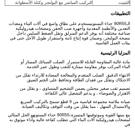
التثبيت
التركيب المباشر مع البولنجر وكتلة الأسطوانة
التطبيقات
الـ
90R55 حذاء البستون
يستخدم على نطاق واسع في آلات البناء ومعدات
التعدين والأنظمة المعدنية وأجهزة صب الحقن ومضخات هيدروليكية
صناعية مختلفة.أنه يوفر الدعم المنزلق ونقل الضغط السلس داخل
مضخة البولنجر، وضمان قوة إنتاج ثابتة واستقرار طويل الأجل حتى في
بيئات العمل القاسية.
المزايا الرئيسية
مادة عالية المقاومة القابلة للاستمرار ️ الصلب السبائك الممتاز أو
البناء المركب يوفر مقاومة ممتازة للتعب وطول عمر الخدمة.
الانتهاء الدقيق ️ الصلب المتقدم والمعالجة المضادة للارتداء تقلل من
الاحتكاك وتقلل من فقدان الطاقة وتحافظ على الختم الضيق.
تصميم ثقب صغير محسّن يضمن التشحيم المتساوي ، و يقلل من
الاهتزاز والضوضاء ، و يدعم التشغيل عالي الكفاءة.
صيانة ملائمة مجموعة قياسية من 9 قطع تسمح بالتركيب السريع
والاستبدال السهل ، مما يقلل من وقت التوقف وتكاليف الصيانة.
مع بنيتها القوية وموثوقيتها المتميزة،
90R55 حذاء البستون
هو الحل المثالي
لمضخات هيدروليكية آلات البناء التي تتطلب كفاءة عالية وأداء موثوق به
في