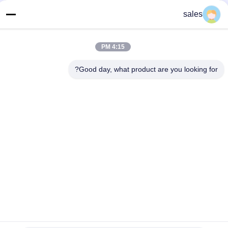
sales
اتصل سريعًا
4:15 PM
هاتف
86-139-01536676
Good day, what product are you looking for?
البريد الإلكتروني
jshanlishi03@jshanlishi.com
عنوان
طريق تشانغفو رقم 66، شوشي، يكسينغ، جيانغسو الصين
سياسة الخصوصية
|
خريطة الموقع
الصين جيدة الجودة مضخة مكبس هيدروليكي المورد. حقوق الطبع والنشر
© 2023-2026 JIANGSU KNL HYDRAULIC PUMP INC. . كل شيء
حقوق محجوزة