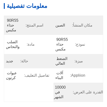
معلومات تفصيلية
90R55 
مكان المنشأ:
الصين
اسم المنتج:
حذاء 
مكبس
90R55 
الصلب 
نموذج:
حذاء 
مادة:
والنحاس
مكبس
الضغط 
ميزة:
حالة:
جديد
العالي
آلات 
عبوات 
Appliion:
تفاصيل التغليف:
البناء
كرتون
10000 
القدرة على العرض:
في 
الشهر