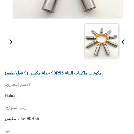
مكونات ماكينات البناء 90R55 حذاء مكبس (9 قطع/طقم)
الاسم التجاري:
Halies
رقم النموذج:
90R55 حذاء مكبس
مو: