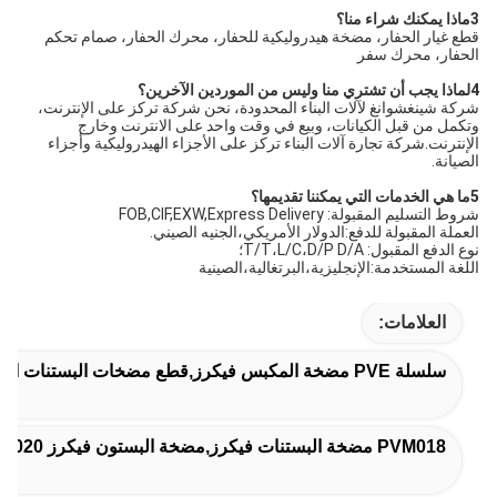
3ماذا يمكنك شراء منا؟
قطع غيار الحفار، مضخة هيدروليكية للحفار، محرك الحفار، صمام تحكم 
الحفار، محرك سفر
4لماذا يجب أن تشتري منا وليس من الموردين الآخرين؟
شركة شينغشوانغ لآلات البناء المحدودة، نحن شركة تركز على الإنترنت، 
وتكمل من قبل الكيانات، وبيع في وقت واحد على الانترنت وخارج 
الإنترنت.شركة تجارة آلات البناء تركز على الأجزاء الهيدروليكية وأجزاء 
الصيانة.
5ما هي الخدمات التي يمكننا تقديمها؟
شروط التسليم المقبولة: FOB,CIF,EXW,Express Delivery
العملة المقبولة للدفع:الدولار الأمريكي،الجنيه الصيني.
نوع الدفع المقبول: T/T،L/C،D/P D/A؛
اللغة المستخدمة:الإنجليزية،البرتغالية،الصينية
العلامات:
سلسلة PVE مضخة المكبس فيكرز,قطع مضخات البستنات الهيدروليكية للحفر,78461 أجزاء من مضخات المكبس الهيدروليكية
PVM018 مضخة البستنات فيكرز,مضخة البستون فيكرز PVM020,قطاعات مضخات الحفر PVM141