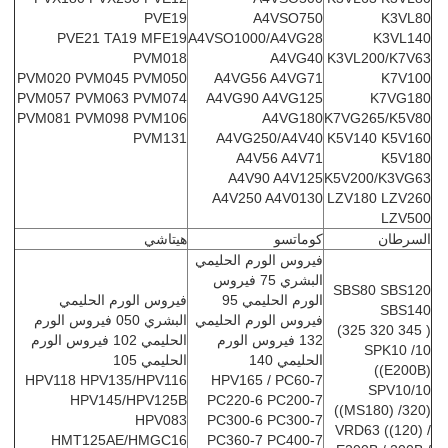
PVE19
A4VSO750
K3VL80
PVE21 TA19 MFE19
A4VSO1000/A4VG28
K3VL140
PVM018
A4VG40
K3VL200/K7V63
PVM020 PVM045 PVM050
A4VG56 A4VG71
K7V100
PVM057 PVM063 PVM074
A4VG90 A4VG125
K7VG180
PVM081 PVM098 PVM106
A4VG180
K7VG265/K5V80
PVM131
A4VG250/A4V40
K5V140 K5V160
A4V56 A4V71
K5V180
A4V90 A4V125
K5V200/K3VG63
A4V250 A4V0130
LZV180 LZV260
LZV500
السرطان
كوماتسو
هيتاشي
فيروس الورم الحليمي
البشري 75 فيروس
SBS80 SBS120
الورم الحليمي 95
فيروس الورم الحليمي
SBS140
فيروس الورم الحليمي
البشري 050 فيروس الورم
( 345 320 325)
132 فيروس الورم
الحليمي 102 فيروس الورم
SPK10 /10
الحليمي 140
الحليمي 105
((E200B)
HPV118 HPV135/HPV116
HPV165 / PC60-7
SPV10/10
HPV145/HPV125B
PC220-6 PC200-7
((MS180) /320)
HPV083
PC300-6 PC300-7
VRD63 ((120) /
HMT125AE/HMGC16
PC360-7 PC400-7