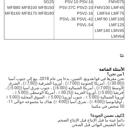
SG25
PSV-10 PSV-16
FMV075
MFB80 MFB100 MFB150
PSV-37C PSV2-10
FMV100 LMF45
MFB160 MFB170 MFB180
PSV2-16
LMF64 LMF75
PSVL-36 PSVL-42
LMF90 LMF100
PSVL-54
LMF125
LMF140 LMV45
LMV64
عنّا
الأسئلة الشائعة
1من نحن؟
نحن مقرها في قوانغدونغ، الصين، بدءا من عام 2018، بيع إلى جنوب آسيا 
((30.00٪) ، أمريكا الجنوبية ((7.00٪) ، أوروبا الشرقية ((7.00٪) ، الشرق 
الأوسط ((7.00٪) ، أمريكا الشمالية ((6.00٪) ، جنوب شرق آسيا ((5.00٪) ، 
أفريقيا ((5.00٪) ،أوروبا الغربية ((5).00 ٪ ، أمريكا الوسطى ((5.00 ٪ ، 
أوروبا الشمالية ((5.00 ٪ ، جنوب أوروبا ((5.00 ٪ ، السوق المحلية ((5.00 ٪ 
، أوقيانوسيا ((4.00 ٪) ، شرق آسيا ((4.00 ٪). هناك ما مجموعه حوالي 11-
50 شخص في مكتبنا.
2كيف نضمن الجودة؟
دائما عينة ما قبل الإنتاج قبل الإنتاج الضخم.
دائماً التفتيش النهائي قبل الشحن