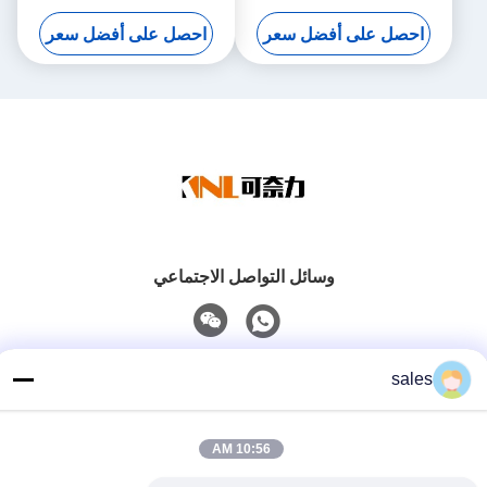
PVE21 المضخة الهيدروليكية
PVH98 PVH106 PVH131
احصل على أفضل سعر
احصل على أفضل سعر
قطع الغيار
PVH141
وسائل التواصل الاجتماعي
اتصل سريعًا
sales
هاتف
86-139-01536676
10:56 AM