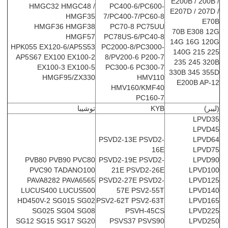
E200B / 200B /
HMGC32 HMGC48 /
PC400-6/PC600-
E207D / 207D /
HMGF35
7/PC400-7/PC60-8
E70B
HMGF36 HMGF38
PC70-8 PC75UU
70B E308 12G
HMGF57
PC78US-6/PC40-8
14G 16G 120G
HPK055 EX120-6/AP5S53
PC2000-8/PC3000-
140G 215 225
AP5S67 EX100 EX100-2
8/PV200-6 P200-7
235 245 320B
EX100-3 EX100-5
PC300-6 PC300-7
330B 345 355D
HMGF95/ZX330
HMV110
E200B AP-12
HMV160/KMF40
PC160-7
(ليبر)
KYB
توشيبا
LPVD35
LPVD45
PSVD2-13E PSVD2-
LPVD64
16E
LPVD75
PVB80 PVB90 PVC80
PSVD2-19E PSVD2-
LPVD90
PVC90 TADANO100
21E PSVD2-26E
LPVD100
PAVA8282 PAVA6565
PSVD2-27E PSVD2-
LPVD125
LUCUS400 LUCUS500
57E PSV2-55T
LPVD140
HD450V-2 SG015 SG02
PSV2-62T PSV2-63T
LPVD165
SG025 SG04 SG08
PSVH-45CS
LPVD225
SG12 SG15 SG17 SG20
PSVS37 PSVS90
LPVD250