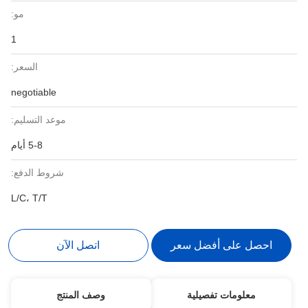
مو:
1
السعر:
negotiable
موعد التسليم:
5-8 أيام
شروط الدفع:
L/C، T/T
احصل على أفضل سعر
اتصل الآن
معلومات تفصيلية
وصف المنتج