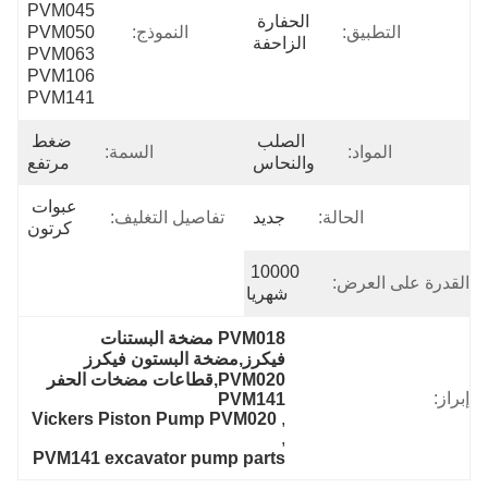
PVM045 
الحفارة 
التطبيق:
النموذج:
PVM050 
الزاحفة
PVM063 
PVM106 
PVM141
الصلب 
ضغط 
المواد:
السمة:
والنحاس
مرتفع
عبوات 
الحالة:
جديد
تفاصيل التغليف:
كرتون
10000 
القدرة على العرض:
شهريا
PVM018 مضخة البستنات 
فيكرز,مضخة البستون فيكرز 
PVM020,قطاعات مضخات الحفر 
إبراز:
PVM141
Vickers Piston Pump PVM020
, 
, 
PVM141 excavator pump parts