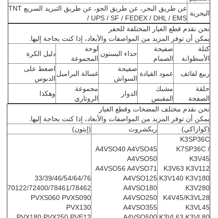
عن طريق البحر، عن طريق الجو، عن طريق التبريد السريع TNT
البحرية
/ UPS / SF / FEDEX / DHL / EMS
نحن نقدم قطع الغيار المختلفة للحفر
يمكن أن توفر المزيد من المواصفات والأبعاد، إذا كنت بحاجة إليها.
كتلة
صفيحة
لوحة
حذاء البستون
دليل الكرة
الأسطوانة
الصمام
المجموعة
صفيحة
اضغط على
ربيع لفائف
عمود القيادة
غسالة البراميل
السواش
الدبوس
حلقة
مشبك
مجموعة
الدوار
وهكذا
الصفحة
المقبس
الروتاري
نحن نقدم مختلف المضخات وقطع الغيار
يمكن أن توفر المزيد من المواصفات والأبعاد، إذا كنت بحاجة إليها.
(كوازاكي)
ريكشروث
(إيتون)
K3SP36C
A4VSO40 A4VSO45
K7SP36C /
A4VSO50
K3V45
A4VSO56 A4VSO71
K3V63 K3V112
33/39/46/54/64/76
A4VSO125
K3V140 K3V180
70122/72400/78461/78462
A4VSO180
K3V280
PVXS060 PVXS090
A4VSO250
K4V45/K3VL28
PVX130
A4VSO355
K3VL45
PVX180 PVX250 PVE12
A4VSO500
K3VL63 K3VL80