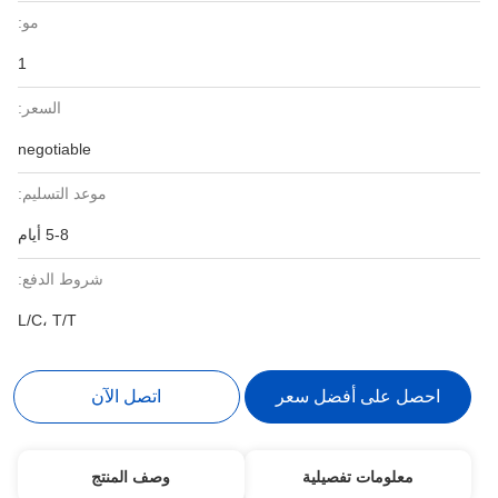
مو:
1
السعر:
negotiable
موعد التسليم:
5-8 أيام
شروط الدفع:
L/C، T/T
احصل على أفضل سعر
اتصل الآن
معلومات تفصيلية
وصف المنتج