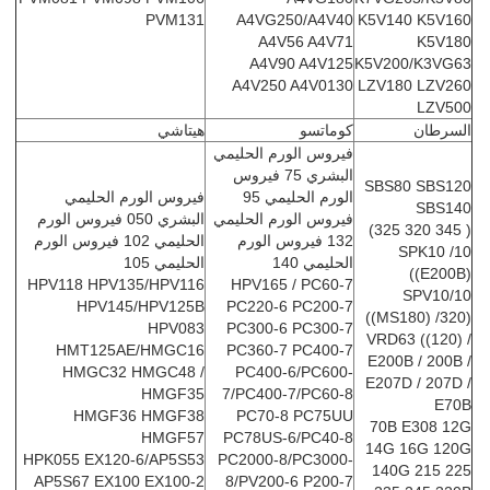
PVM131
A4VG250/A4V40
K5V140 K5V160
A4V56 A4V71
K5V180
A4V90 A4V125
K5V200/K3VG63
A4V250 A4V0130
LZV180 LZV260
LZV500
السرطان
كوماتسو
هيتاشي
فيروس الورم الحليمي
البشري 75 فيروس
SBS80 SBS120
الورم الحليمي 95
فيروس الورم الحليمي
SBS140
فيروس الورم الحليمي
البشري 050 فيروس الورم
( 345 320 325)
132 فيروس الورم
الحليمي 102 فيروس الورم
SPK10 /10
الحليمي 140
الحليمي 105
((E200B)
HPV118 HPV135/HPV116
HPV165 / PC60-7
SPV10/10
HPV145/HPV125B
PC220-6 PC200-7
((MS180) /320)
HPV083
PC300-6 PC300-7
VRD63 ((120) /
HMT125AE/HMGC16
PC360-7 PC400-7
E200B / 200B /
HMGC32 HMGC48 /
PC400-6/PC600-
E207D / 207D /
HMGF35
7/PC400-7/PC60-8
E70B
HMGF36 HMGF38
PC70-8 PC75UU
70B E308 12G
HMGF57
PC78US-6/PC40-8
14G 16G 120G
HPK055 EX120-6/AP5S53
PC2000-8/PC3000-
140G 215 225
AP5S67 EX100 EX100-2
8/PV200-6 P200-7