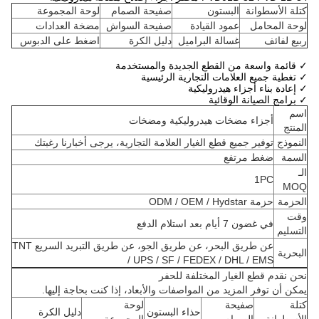
كتلة الأسطوانة
البستون
صفيحة الصمام
لوحة المجموعة
لوحة المحامل
عمود القيادة
صفيحة السواش
مضخة العدادات
ربيع لفائف
غسالة البراميل
دليل الكرة
اضغط على الدبوس
✓ قائمة واسعة من القطع الجديدة والمستخدمة
✓ تغطية جميع العلامات التجارية الرئيسية
✓ إعادة بناء أجزاء هيدروليكية
✓ برامج الصيانة الوقائية
اسم
أجزاء مضخات هيدروليكية ومضخات
المنتج
النموذج
توفير جميع قطع الغيار العلامة التجارية، يرجى أخبارنا رغبتك
السمة
ضغط مرتفع
الـ
1PC
MOQ
الحزمة
حزمة ODM / OEM / Hydstar
وقت
في غضون 7 أيام بعد استلام الدفع
التسليم
عن طريق البحر، عن طريق الجو، عن طريق التبريد السريع TNT
البحرية
/ UPS / SF / FEDEX / DHL / EMS
نحن نقدم قطع الغيار المختلفة للحفر
يمكن أن توفر المزيد من المواصفات والأبعاد، إذا كنت بحاجة إليها.
كتلة
صفيحة
لوحة
حذاء البستون
دليل الكرة