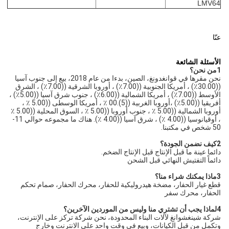
LMV64
عنّا
الأسئلة الشائعة
1من نحن؟
نحن مقرها في قوانغدونغ، الصين، بدءا من عام 2018، بيع إلى جنوب آسيا 
((30.00٪) ، أمريكا الجنوبية ((7.00٪) ، أوروبا الشرقية ((7.00٪) ، الشرق 
الأوسط ((7.00٪) ، أمريكا الشمالية ((6.00٪) ، جنوب شرق آسيا ((5.00٪) ، 
أفريقيا ((5.00٪) ،أوروبا الغربية ((5).00 ٪ ، أمريكا الوسطى ((5.00 ٪ ، 
أوروبا الشمالية ((5.00 ٪ ، جنوب أوروبا ((5.00 ٪ ، السوق المحلية ((5.00 ٪ 
، أوقيانوسيا ((4.00 ٪) ، شرق آسيا ((4.00 ٪). هناك ما مجموعه حوالي 11-
50 شخص في مكتبنا.
2كيف نضمن الجودة؟
دائما عينة ما قبل الإنتاج قبل الإنتاج الضخم.
دائماً التفتيش النهائي قبل الشحن
3ماذا يمكنك شراء منا؟
قطع غيار الحفار، مضخة هيدروليكية للحفار، محرك الحفار، صمام تحكم 
الحفار، محرك سفر
4لماذا يجب أن تشتري منا وليس من الموردين الآخرين؟
شركة شينغشوانغ لآلات البناء المحدودة، نحن شركة تركز على الإنترنت، 
وتكمل من قبل الكيانات، وبيع في وقت واحد على الانترنت وخارج 