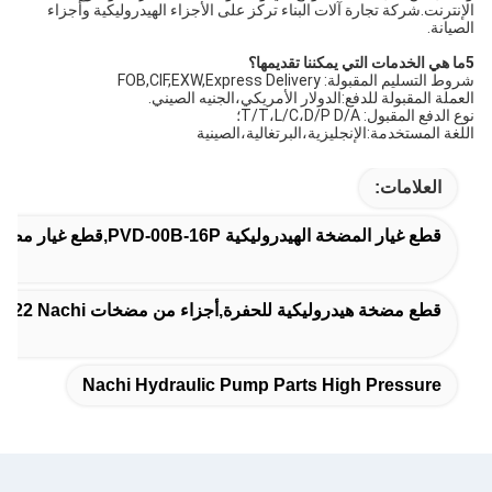
الإنترنت.شركة تجارة آلات البناء تركز على الأجزاء الهيدروليكية وأجزاء 
الصيانة.
5ما هي الخدمات التي يمكننا تقديمها؟
شروط التسليم المقبولة: FOB,CIF,EXW,Express Delivery
العملة المقبولة للدفع:الدولار الأمريكي،الجنيه الصيني.
نوع الدفع المقبول: T/T،L/C،D/P D/A؛
اللغة المستخدمة:الإنجليزية،البرتغالية،الصينية
العلامات:
قطع غيار المضخة الهيدروليكية PVD-00B-16P,قطع غيار مضخة البستون الهيدروليكية PVK-3B-725,أجزاء مضخة هيدروليكية ناتشي الضغط العالي
قطع مضخة هيدروليكية للحفرة,أجزاء من مضخات PVD-1B-22 Nachi الهيدروليكية,مضخة هيدروليكية PVD-1B-34
Nachi Hydraulic Pump Parts High Pressure