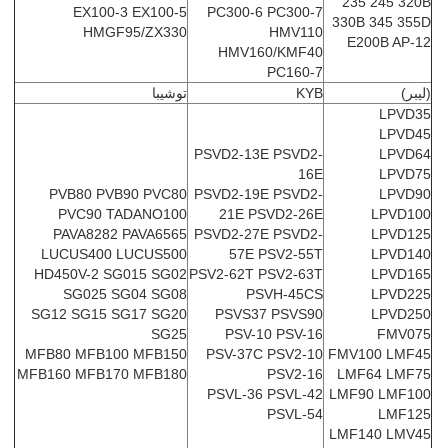
235 245 320B
EX100-3 EX100-5
PC300-6 PC300-7
330B 345 355D
HMGF95/ZX330
HMV110
E200B AP-12
HMV160/KMF40
PC160-7
(ليبر)
KYB
توشيبا
LPVD35
LPVD45
PSVD2-13E PSVD2-
LPVD64
16E
LPVD75
PVB80 PVB90 PVC80
PSVD2-19E PSVD2-
LPVD90
PVC90 TADANO100
21E PSVD2-26E
LPVD100
PAVA8282 PAVA6565
PSVD2-27E PSVD2-
LPVD125
LUCUS400 LUCUS500
57E PSV2-55T
LPVD140
HD450V-2 SG015 SG02
PSV2-62T PSV2-63T
LPVD165
SG025 SG04 SG08
PSVH-45CS
LPVD225
SG12 SG15 SG17 SG20
PSVS37 PSVS90
LPVD250
SG25
PSV-10 PSV-16
FMV075
MFB80 MFB100 MFB150
PSV-37C PSV2-10
FMV100 LMF45
MFB160 MFB170 MFB180
PSV2-16
LMF64 LMF75
PSVL-36 PSVL-42
LMF90 LMF100
PSVL-54
LMF125
LMF140 LMV45