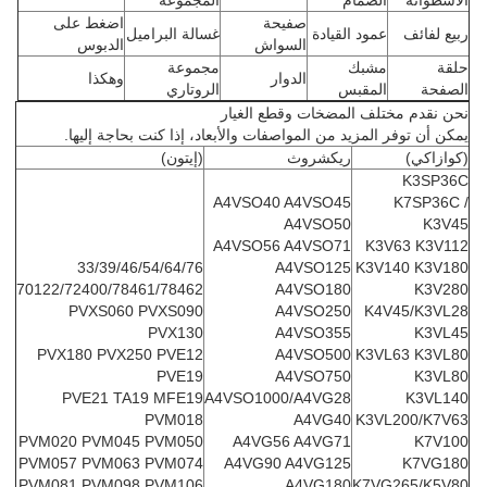
الأسطوانة
الصمام
المجموعة
صفيحة
اضغط على
ربيع لفائف
عمود القيادة
غسالة البراميل
السواش
الدبوس
حلقة
مشبك
مجموعة
الدوار
وهكذا
الصفحة
المقبس
الروتاري
نحن نقدم مختلف المضخات وقطع الغيار
يمكن أن توفر المزيد من المواصفات والأبعاد، إذا كنت بحاجة إليها.
(كوازاكي)
ريكشروث
(إيتون)
K3SP36C
A4VSO40 A4VSO45
K7SP36C /
A4VSO50
K3V45
A4VSO56 A4VSO71
K3V63 K3V112
33/39/46/54/64/76
A4VSO125
K3V140 K3V180
70122/72400/78461/78462
A4VSO180
K3V280
PVXS060 PVXS090
A4VSO250
K4V45/K3VL28
PVX130
A4VSO355
K3VL45
PVX180 PVX250 PVE12
A4VSO500
K3VL63 K3VL80
PVE19
A4VSO750
K3VL80
PVE21 TA19 MFE19
A4VSO1000/A4VG28
K3VL140
PVM018
A4VG40
K3VL200/K7V63
PVM020 PVM045 PVM050
A4VG56 A4VG71
K7V100
PVM057 PVM063 PVM074
A4VG90 A4VG125
K7VG180
PVM081 PVM098 PVM106
A4VG180
K7VG265/K5V80