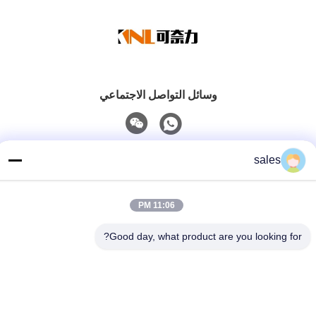
وسائل التواصل الاجتماعي
اتصل سريعًا
sales
هاتف
86-139-01536676
11:06 PM
البريد الإلكتروني
Good day, what product are you looking for?
jshanlishi03@jshanlishi.com
عنوان
طريق تشانغفو رقم 66، شوشي، يكسينغ، جيانغسو الصين