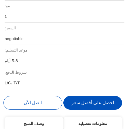
مو:
1
السعر:
negotiable
موعد التسليم:
5-8 أيام
شروط الدفع:
L/C، T/T
احصل على أفضل سعر
اتصل الآن
معلومات تفصيلية
وصف المنتج