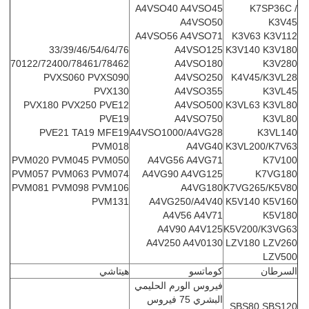
A4VSO40 A4VSO45
K7SP36C /
A4VSO50
K3V45
A4VSO56 A4VSO71
K3V63 K3V112
33/39/46/54/64/76
A4VSO125
K3V140 K3V180
70122/72400/78461/78462
A4VSO180
K3V280
PVXS060 PVXS090
A4VSO250
K4V45/K3VL28
PVX130
A4VSO355
K3VL45
PVX180 PVX250 PVE12
A4VSO500
K3VL63 K3VL80
PVE19
A4VSO750
K3VL80
PVE21 TA19 MFE19
A4VSO1000/A4VG28
K3VL140
PVM018
A4VG40
K3VL200/K7V63
PVM020 PVM045 PVM050
A4VG56 A4VG71
K7V100
PVM057 PVM063 PVM074
A4VG90 A4VG125
K7VG180
PVM081 PVM098 PVM106
A4VG180
K7VG265/K5V80
PVM131
A4VG250/A4V40
K5V140 K5V160
A4V56 A4V71
K5V180
A4V90 A4V125
K5V200/K3VG63
A4V250 A4V0130
LZV180 LZV260
LZV500
السرطان
كوماتسو
هيتاشي
فيروس الورم الحليمي
البشري 75 فيروس
SBS80 SBS120