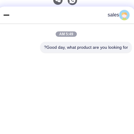
اتصل سريعًا
sales
هاتف
5:49 AM
86-139-01536676
البريد الإلكتروني
Good day, what product are you looking for?
jshanlishi03@jshanlishi.com
عنوان
طريق تشانغفو رقم 66، شوشي، يكسينغ، جيانغسو الصين
سياسة الخصوصية
|
خريطة الموقع
الصين جيدة الجودة مضخة مكبس هيدروليكي المورد. حقوق الطبع والنشر
© 2023-2026 JIANGSU KNL HYDRAULIC PUMP INC. . كل شيء
حقوق محجوزة