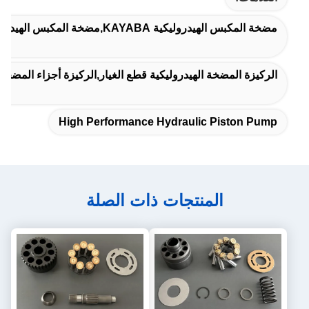
مضخة المكبس الهيدروليكية KAYABA,مضخة المكبس الهيدروليكية,مضخة البستنات الهيدروليكية عالية الأداء
الركيزة المضخة الهيدروليكية قطع الغيار,الركيزة أجزاء المضخة الهي
High Performance Hydraulic Piston Pump
المنتجات ذات الصلة