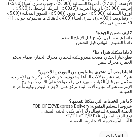
الأوسط ((7.00٪) ، أمريكا الشمالية ((6.00٪) ، جنوب شرق آسيا ((5.00٪) ، 
أفريقيا ((5.00٪) ،أوروبا الغربية ((5).00 ٪ ، أمريكا الوسطى ((5.00 ٪ ، 
أوروبا الشمالية ((5.00 ٪ ، جنوب أوروبا ((5.00 ٪ ، السوق المحلية ((5.00 ٪ 
، أوقيانوسيا ((4.00 ٪) ، شرق آسيا ((4.00 ٪). هناك ما مجموعه حوالي 11-
50 شخص في مكتبنا.
2كيف نضمن الجودة؟
دائما عينة ما قبل الإنتاج قبل الإنتاج الضخم.
دائماً التفتيش النهائي قبل الشحن
3ماذا يمكنك شراء منا؟
قطع غيار الحفار، مضخة هيدروليكية للحفار، محرك الحفار، صمام تحكم 
الحفار، محرك سفر
4لماذا يجب أن تشتري منا وليس من الموردين الآخرين؟
شركة شينغشوانغ لآلات البناء المحدودة، نحن شركة تركز على الإنترنت، 
وتكمل من قبل الكيانات، وبيع في وقت واحد على الانترنت وخارج 
الإنترنت.شركة تجارة آلات البناء تركز على الأجزاء الهيدروليكية وأجزاء 
الصيانة.
5ما هي الخدمات التي يمكننا تقديمها؟
شروط التسليم المقبولة: FOB,CIF,EXW,Express Delivery
العملة المقبولة للدفع:الدولار الأمريكي،الجنيه الصيني.
نوع الدفع المقبول: T/T،L/C،D/P D/A؛
اللغة المستخدمة: الإنجليزية، الصينية
العلامات: