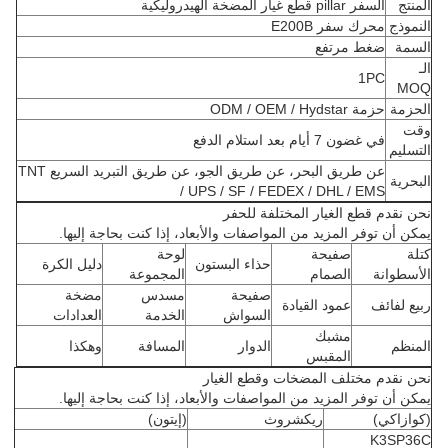
المنتج
السفر pillar قطع غيار المضخة الهيدروليكية
النموذج
محرك سفر E200B
السمة
ضغط مرتفع
الـ
1PC
MOQ
الحزمة
حزمة ODM / OEM / Hydstar
وقت
في غضون 7 أيام بعد استلام الدفع
التسليم
عن طريق البحر، عن طريق الجو، عن طريق التبريد السريع TNT
البحرية
/ UPS / SF / FEDEX / DHL / EMS
نحن نقدم قطع الغيار المختلفة للحفر
يمكن أن توفر المزيد من المواصفات والأبعاد، إذا كنت بحاجة إليها.
كتلة
صفيحة
لوحة
حذاء البستون
دليل الكرة
الأسطوانة
الصمام
المجموعة
صفيحة
مسدس
مضخة
ربيع لفائف
عمود القيادة
السواش
الخدمة
العدادات
مشبك
المنظم
الدوار
المسافة
وهكذا
المقبس
نحن نقدم مختلف المضخات وقطع الغيار
يمكن أن توفر المزيد من المواصفات والأبعاد، إذا كنت بحاجة إليها.
(كوازاكي)
ريكشروث
(إيتون)
K3SP36C