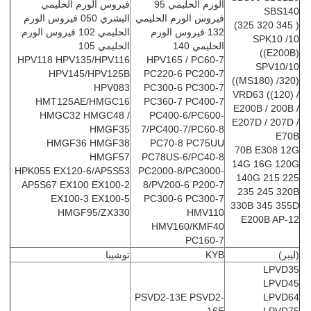
الورم الحليمي 95
فيروس الورم الحليمي
SBS140
فيروس الورم الحليمي
البشري 050 فيروس الورم
( 345 320 325)
132 فيروس الورم
الحليمي 102 فيروس الورم
SPK10 /10
الحليمي 140
الحليمي 105
((E200B)
HPV118 HPV135/HPV116
HPV165 / PC60-7
SPV10/10
HPV145/HPV125B
PC220-6 PC200-7
((MS180) /320)
HPV083
PC300-6 PC300-7
VRD63 ((120) /
HMT125AE/HMGC16
PC360-7 PC400-7
E200B / 200B /
HMGC32 HMGC48 /
PC400-6/PC600-
E207D / 207D /
HMGF35
7/PC400-7/PC60-8
E70B
HMGF36 HMGF38
PC70-8 PC75UU
70B E308 12G
HMGF57
PC78US-6/PC40-8
14G 16G 120G
HPK055 EX120-6/AP5S53
PC2000-8/PC3000-
140G 215 225
AP5S67 EX100 EX100-2
8/PV200-6 P200-7
235 245 320B
EX100-3 EX100-5
PC300-6 PC300-7
330B 345 355D
HMGF95/ZX330
HMV110
E200B AP-12
HMV160/KMF40
PC160-7
(ليبر)
KYB
توشيبا
LPVD35
LPVD45
PSVD2-13E PSVD2-
LPVD64