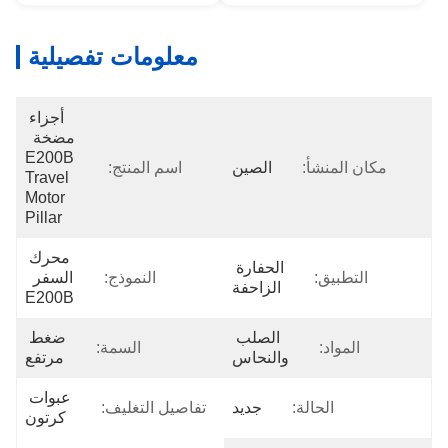
معلومات تفصيلية
أجزاء 
مضخة  
E200B 
مكان المنشأ:
الصين
اسم المنتج:
Travel 
Motor 
Pillar
محرك 
الحفارة 
التطبيق:
النموذج:
السفر  
الزاحفة
E200B
الصلب 
ضغط 
المواد:
السمة:
والنحاس
مرتفع
عبوات 
الحالة:
جديد
تفاصيل التغليف:
كرتون