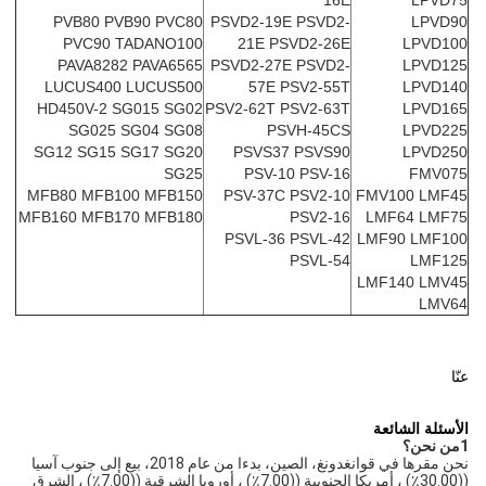
16E
LPVD75
PVB80 PVB90 PVC80
PSVD2-19E PSVD2-
LPVD90
PVC90 TADANO100
21E PSVD2-26E
LPVD100
PAVA8282 PAVA6565
PSVD2-27E PSVD2-
LPVD125
LUCUS400 LUCUS500
57E PSV2-55T
LPVD140
HD450V-2 SG015 SG02
PSV2-62T PSV2-63T
LPVD165
SG025 SG04 SG08
PSVH-45CS
LPVD225
SG12 SG15 SG17 SG20
PSVS37 PSVS90
LPVD250
SG25
PSV-10 PSV-16
FMV075
MFB80 MFB100 MFB150
PSV-37C PSV2-10
FMV100 LMF45
MFB160 MFB170 MFB180
PSV2-16
LMF64 LMF75
PSVL-36 PSVL-42
LMF90 LMF100
PSVL-54
LMF125
LMF140 LMV45
LMV64
عنّا
الأسئلة الشائعة
1من نحن؟
نحن مقرها في قوانغدونغ، الصين، بدءا من عام 2018، بيع إلى جنوب آسيا 
((30.00٪) ، أمريكا الجنوبية ((7.00٪) ، أوروبا الشرقية ((7.00٪) ، الشرق 