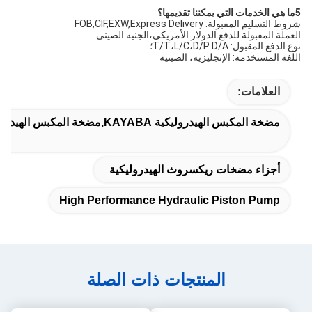
5ما هي الخدمات التي يمكننا تقديمها؟
شروط التسليم المقبولة: FOB,CIF,EXW,Express Delivery
العملة المقبولة للدفع:الدولار الأمريكي،الجنيه الصيني.
نوع الدفع المقبول: T/T،L/C،D/P D/A؛
اللغة المستخدمة: الإنجليزية، الصينية
العلامات:
مضخة المكبس الهيدروليكية KAYABA,مضخة المكبس الهيدروليكية,مضخة البستنات الهيدروليكية عالية الأداء
أجزاء مضخات ريكسروث الهيدروليكية
High Performance Hydraulic Piston Pump
المنتجات ذات الصلة