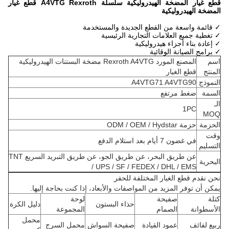
قطع غيار المضخة الهيدروليكية سلسلة A4VTG Rexroth قطع غيار
المضخة الهيدروليكية
✓ قائمة واسعة من القطع الجديدة والمستخدمة
✓ تغطية جميع العلامات التجارية الرئيسية
✓ إعادة بناء أجزاء هيدروليكية
✓ برامج الصيانة الوقائية
اسم
المصنع المورد Rexroth A4VTG مضخة البستنات الهيدروليكية
المنتج
قطع الغيار
النموذج
A4VTG71 A4VTG90
السمة
ضغط مرتفع
الـ
1PC
MOQ
الحزمة
حزمة ODM / OEM / Hydstar
وقت
في غضون 7 أيام بعد استلام الدفع
التسليم
عن طريق البحر، عن طريق الجو، عن طريق التبريد السريع TNT
البحرية
/ UPS / SF / FEDEX / DHL / EMS
نحن نقدم قطع الغيار المختلفة للحفر
يمكن أن توفر المزيد من المواصفات والأبعاد، إذا كنت بحاجة إليها.
كتلة
صفيحة
لوحة
حذاء البستون
دليل الكرة
الأسطوانة
الصمام
المجموعة
محمل
ربيع لفائف
عمود القيادة
صفيحة السواش
محمل السرج