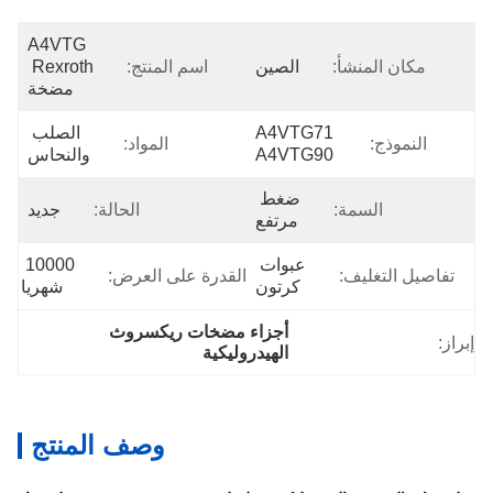
A4VTG 
مكان المنشأ:
الصين
اسم المنتج:
Rexroth 
مضخة
A4VTG71 
الصلب 
النموذج:
المواد:
A4VTG90
والنحاس
ضغط 
السمة:
الحالة:
جديد
مرتفع
عبوات 
10000 
تفاصيل التغليف:
القدرة على العرض:
كرتون
شهريا
أجزاء مضخات ريكسروث 
إبراز:
الهيدروليكية
وصف المنتج