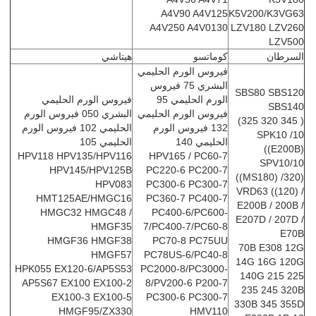
A4V90 A4V125
K5V200/K3VG63
A4V250 A4V0130
LZV180 LZV260
LZV500
السرطان
كوماتسو
هيتاشي
فيروس الورم الحليمي
البشري 75 فيروس
SBS80 SBS120
الورم الحليمي 95
فيروس الورم الحليمي
SBS140
فيروس الورم الحليمي
البشري 050 فيروس الورم
( 345 320 325)
132 فيروس الورم
الحليمي 102 فيروس الورم
SPK10 /10
الحليمي 140
الحليمي 105
((E200B)
HPV118 HPV135/HPV116
HPV165 / PC60-7
SPV10/10
HPV145/HPV125B
PC220-6 PC200-7
((MS180) /320)
HPV083
PC300-6 PC300-7
VRD63 ((120) /
HMT125AE/HMGC16
PC360-7 PC400-7
E200B / 200B /
HMGC32 HMGC48 /
PC400-6/PC600-
E207D / 207D /
HMGF35
7/PC400-7/PC60-8
E70B
HMGF36 HMGF38
PC70-8 PC75UU
70B E308 12G
HMGF57
PC78US-6/PC40-8
14G 16G 120G
HPK055 EX120-6/AP5S53
PC2000-8/PC3000-
140G 215 225
AP5S67 EX100 EX100-2
8/PV200-6 P200-7
235 245 320B
EX100-3 EX100-5
PC300-6 PC300-7
330B 345 355D
HMGF95/ZX330
HMV110