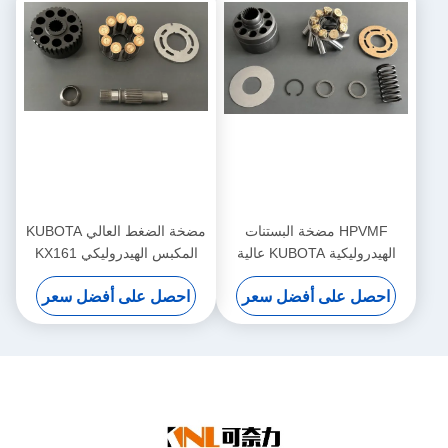
HPVMF مضخة البستنات
مضخة الضغط العالي KUBOTA
الهيدروليكية KUBOTA عالية
المكبس الهيدروليكي KX161
الأداء HPVMF16 HPVMF23
احصل على أفضل سعر
احصل على أفضل سعر
HPVMF32 قطع غيار المحرك