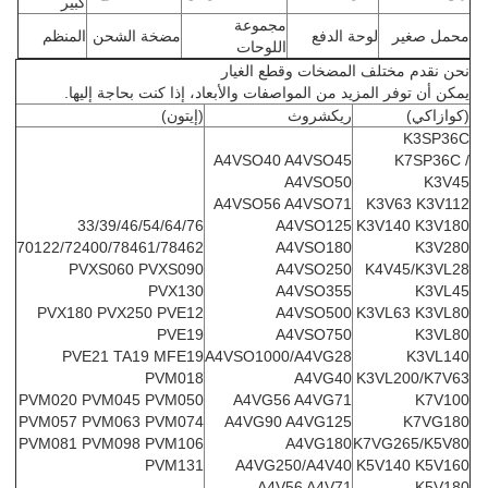
كبير
مجموعة
محمل صغير
لوحة الدفع
مضخة الشحن
المنظم
اللوحات
نحن نقدم مختلف المضخات وقطع الغيار
يمكن أن توفر المزيد من المواصفات والأبعاد، إذا كنت بحاجة إليها.
(كوازاكي)
ريكشروث
(إيتون)
K3SP36C
A4VSO40 A4VSO45
K7SP36C /
A4VSO50
K3V45
A4VSO56 A4VSO71
K3V63 K3V112
33/39/46/54/64/76
A4VSO125
K3V140 K3V180
70122/72400/78461/78462
A4VSO180
K3V280
PVXS060 PVXS090
A4VSO250
K4V45/K3VL28
PVX130
A4VSO355
K3VL45
PVX180 PVX250 PVE12
A4VSO500
K3VL63 K3VL80
PVE19
A4VSO750
K3VL80
PVE21 TA19 MFE19
A4VSO1000/A4VG28
K3VL140
PVM018
A4VG40
K3VL200/K7V63
PVM020 PVM045 PVM050
A4VG56 A4VG71
K7V100
PVM057 PVM063 PVM074
A4VG90 A4VG125
K7VG180
PVM081 PVM098 PVM106
A4VG180
K7VG265/K5V80
PVM131
A4VG250/A4V40
K5V140 K5V160
A4V56 A4V71
K5V180