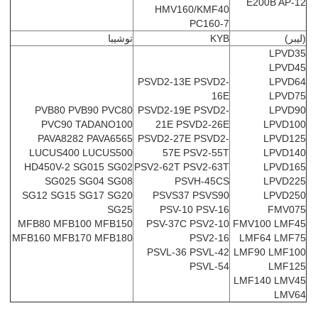
E200B AP-12
HMV160/KMF40
PC160-7
(ليبر)
KYB
توشيبا
LPVD35
LPVD45
PSVD2-13E PSVD2-
LPVD64
16E
LPVD75
PVB80 PVB90 PVC80
PSVD2-19E PSVD2-
LPVD90
PVC90 TADANO100
21E PSVD2-26E
LPVD100
PAVA8282 PAVA6565
PSVD2-27E PSVD2-
LPVD125
LUCUS400 LUCUS500
57E PSV2-55T
LPVD140
HD450V-2 SG015 SG02
PSV2-62T PSV2-63T
LPVD165
SG025 SG04 SG08
PSVH-45CS
LPVD225
SG12 SG15 SG17 SG20
PSVS37 PSVS90
LPVD250
SG25
PSV-10 PSV-16
FMV075
MFB80 MFB100 MFB150
PSV-37C PSV2-10
FMV100 LMF45
MFB160 MFB170 MFB180
PSV2-16
LMF64 LMF75
PSVL-36 PSVL-42
LMF90 LMF100
PSVL-54
LMF125
LMF140 LMV45
LMV64