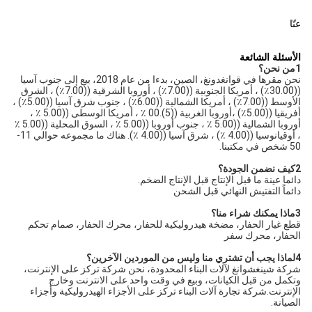
عنّا
الأسئلة الشائعة
1من نحن؟
نحن مقرها في قوانغدونغ، الصين، بدءا من عام 2018، بيع إلى جنوب آسيا 
((30.00٪) ، أمريكا الجنوبية ((7.00٪) ، أوروبا الشرقية ((7.00٪) ، الشرق 
الأوسط ((7.00٪) ، أمريكا الشمالية ((6.00٪) ، جنوب شرق آسيا ((5.00٪) ، 
أفريقيا ((5.00٪) ،أوروبا الغربية ((5).00 ٪ ، أمريكا الوسطى ((5.00 ٪ ، 
أوروبا الشمالية ((5.00 ٪ ، جنوب أوروبا ((5.00 ٪ ، السوق المحلية ((5.00 ٪ 
، أوقيانوسيا ((4.00 ٪) ، شرق آسيا ((4.00 ٪). هناك ما مجموعه حوالي 11-
50 شخص في مكتبنا.
2كيف نضمن الجودة؟
دائما عينة ما قبل الإنتاج قبل الإنتاج الضخم.
دائماً التفتيش النهائي قبل الشحن
3ماذا يمكنك شراء منا؟
قطع غيار الحفار، مضخة هيدروليكية للحفار، محرك الحفار، صمام تحكم 
الحفار، محرك سفر
4لماذا يجب أن تشتري منا وليس من الموردين الآخرين؟
شركة شينغشوانغ لآلات البناء المحدودة، نحن شركة تركز على الإنترنت، 
وتكمل من قبل الكيانات، وبيع في وقت واحد على الانترنت وخارج 
الإنترنت.شركة تجارة آلات البناء تركز على الأجزاء الهيدروليكية وأجزاء 
الصيانة.